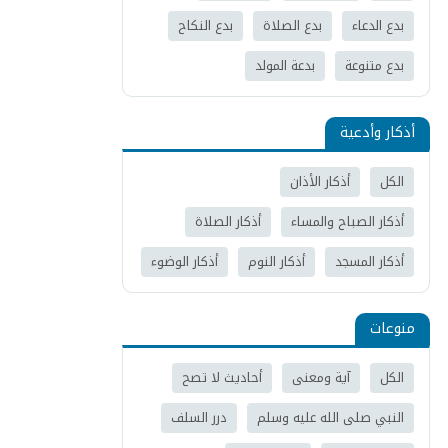
بدع الدعاء
بدع الصلاة
بدع النكاح
بدع متنوعة
بدعة المولد
أذكار وأدعية
الكل
أذكار الأذان
أذكار الصباح والمساء
أذكار الصلاة
أذكار المسجد
أذكار النوم
أذكار الوضوء
منوعات
الكل
آية ومعنى
أحاديث لا تصح
النبي صلى الله عليه وسلم
درر السلف