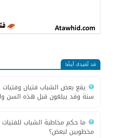
قد تٌفيدك أيضًا
سنة وقد يبلغون قبل هذه السن ول
ما حكم مخاطبة الشباب للفتيات عبر
مخطوبين لبعض‏؟