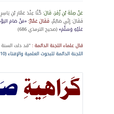
عَنْ صِلَةَ بْنِ زُفَرَ، قَالَ:
كُنَّا عِنْدَ عَمَّارِ بْنِ يَاسِ
فَقَالَ: إِنِّي صَائِمٌ،
فَقَالَ عَمَّارٌ:
«مَنْ صَامَ اليَوْم
عَلَيْهِ وَسَلَّمَ»
(صحيح الترمذي 686)
قال علماء اللجنة الدائمة :
"قد دلت السنة 
اللجنة الدائمة للبحوث العلمية والإفتاء (117/10)