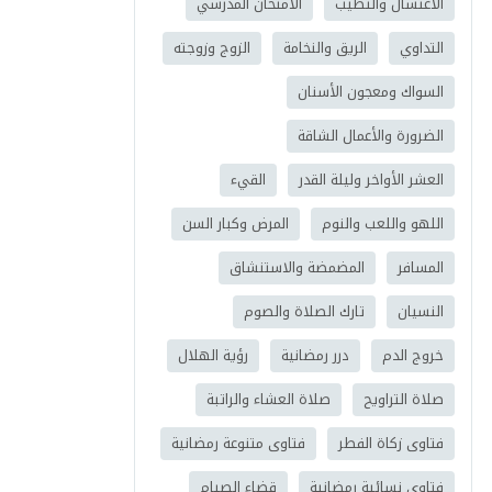
الاغتسال والتطيب
الامتحان المدرسي
التداوي
الريق والنخامة
الزوج وزوجته
السواك ومعجون الأسنان
الضرورة والأعمال الشاقة
العشر الأواخر وليلة القدر
القيء
اللهو واللعب والنوم
المرض وكبار السن
المسافر
المضمضة والاستنشاق
النسيان
تارك الصلاة والصوم
خروج الدم
درر رمضانية
رؤية الهلال
صلاة التراويح
صلاة العشاء والراتبة
فتاوى زكاة الفطر
فتاوى متنوعة رمضانية
فتاوى نسائية رمضانية
قضاء الصيام