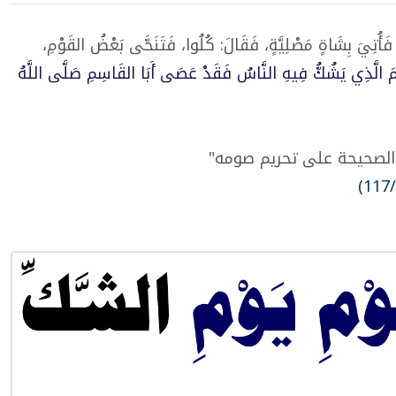
رٍ فَأُتِيَ بِشَاةٍ مَصْلِيَّةٍ، فَقَالَ: كُلُوا، فَتَنَحَّى بَعْضُ القَوْمِ،
َ الَّذِي يَشُكُّ فِيهِ النَّاسُ فَقَدْ عَصَى أَبَا القَاسِمِ صَلَّى اللَّهُ
الصحيحة على تحريم صومه"