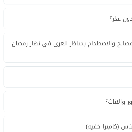
ون عذر؟
مصالح والاصطدام بمناظر العرى في نهار رمضان
 والإناث؟
ناس (كاميرا خفية)