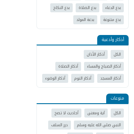
بدع الدعاء
بدع الصلاة
بدع النكاح
بدع متنوعة
بدعة المولد
أذكار وأدعية
الكل
أذكار الأذان
أذكار الصباح والمساء
أذكار الصلاة
أذكار المسجد
أذكار النوم
أذكار الوضوء
منوعات
الكل
آية ومعنى
أحاديث لا تصح
النبي صلى الله عليه وسلم
درر السلف