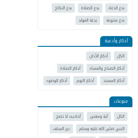
بدع الدعاء
بدع الصلاة
بدع النكاح
بدع متنوعة
بدعة المولد
أذكار وأدعية
الكل
أذكار الأذان
أذكار الصباح والمساء
أذكار الصلاة
أذكار المسجد
أذكار النوم
أذكار الوضوء
منوعات
الكل
آية ومعنى
أحاديث لا تصح
النبي صلى الله عليه وسلم
درر السلف