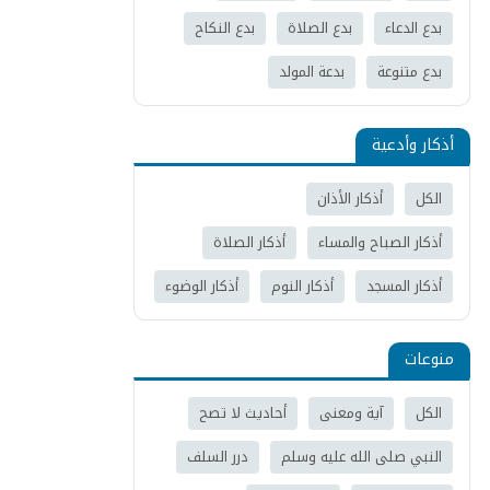
بدع الدعاء
بدع الصلاة
بدع النكاح
بدع متنوعة
بدعة المولد
أذكار وأدعية
الكل
أذكار الأذان
أذكار الصباح والمساء
أذكار الصلاة
أذكار المسجد
أذكار النوم
أذكار الوضوء
منوعات
الكل
آية ومعنى
أحاديث لا تصح
النبي صلى الله عليه وسلم
درر السلف