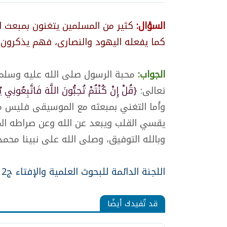
السؤال:
كثير من المسلمين يتغنون بمبعث 
كما يفعله اليهود والنصارى، فهم يذكرون
الجواب:
محبة الرسول صلى الله عليه وسلم ت
تعالى:
{قُلْ إِنْ كُنْتُمْ تُحِبُّونَ اللَّهَ فَاتَّبِعُونِي يُ
وأما التغني بمبعثه مع الموسيقى فليس من 
يقسي القلب ويبعد عن الله وعن صراطه ال
وبالله التوفيق، وصلى الله على نبينا محم
اللجنة الدائمة للبحوث العلمية والإفتاء ج2 (2-93/92)
قد تٌفيدك أيضًا