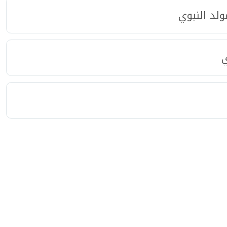
لد النبوي
ي