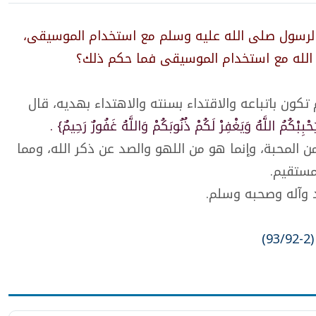
الرسول صلى الله عليه وسلم مع استخدام الموسيقى،
 الله مع استخدام الموسيقى فما حكم ذلك؟
كون باتباعه والاقتداء بسنته والاهتداء بهديه، قال
حْبِبْكُمُ اللَّهُ وَيَغْفِرْ لَكُمْ ذُنُوبَكُمْ وَاللَّهُ غَفُورٌ رَحِيمٌ} .
المحبة، وإنما هو من اللهو والصد عن ذكر الله، ومما
مستقيم.
د وآله وصحبه وسلم.