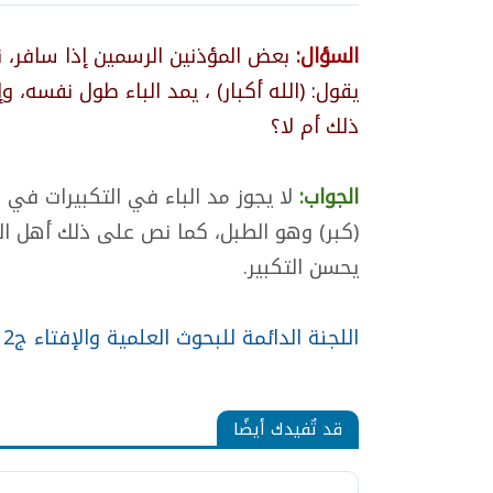
السؤال:
بعض المؤذنين الرسمين إذا سافر، نو
يقول: (الله أكبار) ، يمد الباء طول نفسه، وإ
ذلك أم لا؟
الجواب:
لا يجوز مد الباء في التكبيرات في 
(كبر) وهو الطبل، كما نص على ذلك أهل الع
يحسن التكبير.
اللجنة الدائمة للبحوث العلمية والإفتاء ج2 (59/5)
قد تٌفيدك أيضًا