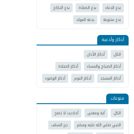
بدع الدعاء
بدع الصلاة
بدع النكاح
بدع متنوعة
بدعة المولد
أذكار وأدعية
الكل
أذكار الأذان
أذكار الصباح والمساء
أذكار الصلاة
أذكار المسجد
أذكار النوم
أذكار الوضوء
منوعات
الكل
آية ومعنى
أحاديث لا تصح
النبي صلى الله عليه وسلم
درر السلف