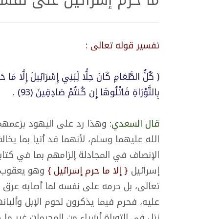
ما حرم إسرائيل على نفسه 
تفسير قوله تعالى :
( كُلُّ الطَّعَامِ كَانَ حِلًّا لِّبَنِي إِسْرَائِيلَ إِلَّا مَا حَ
بِالتَّوْرَاةِ فَاتْلُوهَا إِن كُنتُمْ صَادِقِينَ (93) .
قال السعدي:
وهذا رد على اليهود بزعمهم 
الله عليهما وسلم، لأنهما قد أتيا بما يخال
الإنصاف في المجادلة إلزامهم بما في كتابه
إسرائيل
{ إلا ما حرم إسرائيل }
وهو يعقوب ع
تعالى، بل حرمه على نفسه لما أصابه عرق ا
عليه، فحرم فيما يذكرون لحوم الإبل وألبان
نزل في التوراة أشياء من المحرمات غير ما 