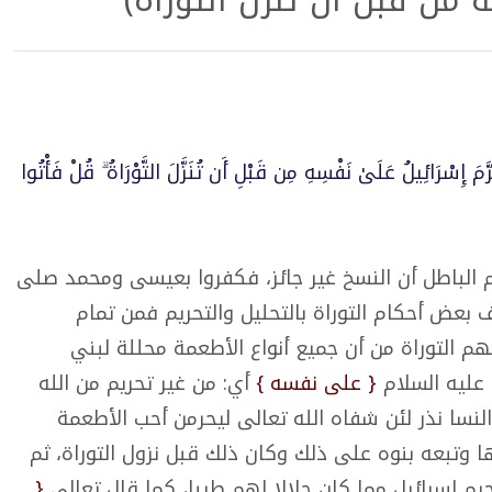
من قبل أن تنزل التوراة)
رَّمَ إِسْرَائِيلُ عَلَىٰ نَفْسِهِ مِن قَبْلِ أَن تُنَزَّلَ التَّوْرَاةُ ۗ قُلْ فَأْتُوا
الباطل أن النسخ غير جائز، فكفروا بعيسى ومحمد صلى
ف بعض أحكام التوراة بالتحليل والتحريم فمن تمام
م التوراة من أن جميع أنواع الأطعمة محللة لبني
ليه السلام
{ على نفسه }
أي: من غير تحريم من الله
لنسا نذر لئن شفاه الله تعالى ليحرمن أحب الأطعمة
ها وتبعه بنوه على ذلك وكان ذلك قبل نزول التوراة، ثم
حرم إسرائيل مما كان حلالا لهم طيبا، كما قال تعالى
{