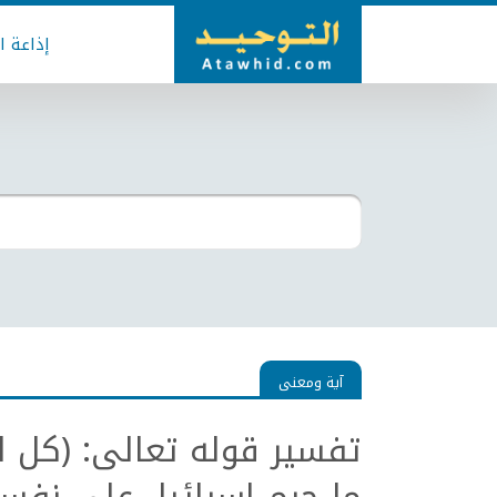
إذاعة ا
آية ومعنى
تفسير قوله تعالى: (كل الط