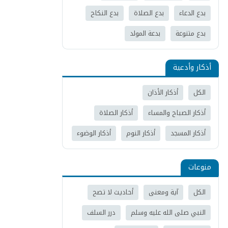
بدع الدعاء
بدع الصلاة
بدع النكاح
بدع متنوعة
بدعة المولد
أذكار وأدعية
الكل
أذكار الأذان
أذكار الصباح والمساء
أذكار الصلاة
أذكار المسجد
أذكار النوم
أذكار الوضوء
منوعات
الكل
آية ومعنى
أحاديث لا تصح
النبي صلى الله عليه وسلم
درر السلف