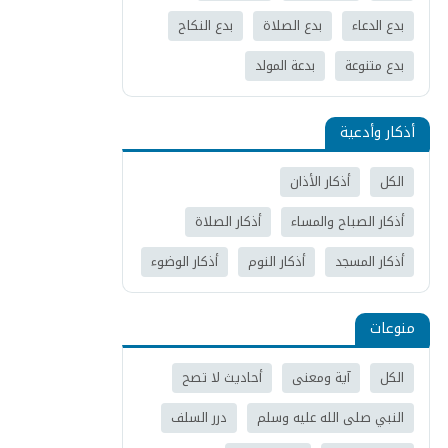
بدع الدعاء
بدع الصلاة
بدع النكاح
بدع متنوعة
بدعة المولد
أذكار وأدعية
الكل
أذكار الأذان
أذكار الصباح والمساء
أذكار الصلاة
أذكار المسجد
أذكار النوم
أذكار الوضوء
منوعات
الكل
آية ومعنى
أحاديث لا تصح
النبي صلى الله عليه وسلم
درر السلف