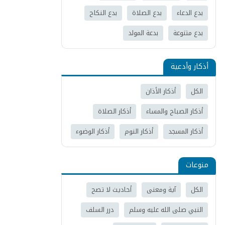
بدع الدعاء
بدع الصلاة
بدع النكاح
بدع متنوعة
بدعة المولد
أذكار وأدعية
الكل
أذكار الأذان
أذكار الصباح والمساء
أذكار الصلاة
أذكار المسجد
أذكار النوم
أذكار الوضوء
منوعات
الكل
آية ومعنى
أحاديث لا تصح
النبي صلى الله عليه وسلم
درر السلف