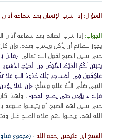
السؤال: إذا شرب الإنسان بعد سماعه أذان 
الجواب:
إذا شرب الصائم بعد سماعه أذان الف
يجوز للصائم أن يأكل ويشرب بعده، وإن كان 
حتى يتبين الصبح لقول الله تعالى:
{فَالنَ بَاش
يَتَبَيَّنَ لَكُمُ الْخَيْطُ الأَبْيَضُ مِنَ الْخَيْطِ الأَسْوَدِ مِن
عَاكِفُونَ فِي الْمَسَاجِدِ تِلْكَ حُدُودُ اللهِ فَلاَ تَقْرَبُ
النبي صَلَّى اللَّهُ عَلَيْهِ وَسَلَّمَ:
«إن بلالاً يؤذ
فإنه لا يؤذن حتى يطلع الفجر»
، ولهذا كان
حتى يتبين لهم الصبح، أو يتيقنوا طلوعه با
الله لهم، ويحلوا لهم صلاة الصبح قبل وقت
الشيخ ابن عثيمين رحمه الله
-
(مجموع فتاوى 1/19