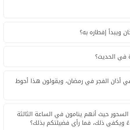
 ويبدأ إفطاره به؟
ة في الحديث؟
ي أذان الفجر في رمضان، ويقولون هذا أحوط
لسحور حيث أنهم ينامون في الساعة الثالثة
ءً ويكفي ذلك، فما رأي فضيلتكم بذلك؟