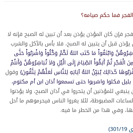
الفجر فما حكم صيامه؟
جر فإن كان المؤذن يؤذن بعد أن تبين له الصبح فإنه لا
يؤذن قبل أن يتبين له الصبح، فلا بأس بالأكل والشرب
ِرُوهُنَّ وَابْتَغُواْ مَا كَتَبَ اللهُ لَكُمْ وَكُلُواْ وَاشْرَبُواْ حَتَّى
َ الْفَجْرِ ثُمَّ أَتِمُّواْ الصِّيَامَ إِلَى الَّيْلِ وَلاَ تُبَاشِرُوهُنَّ وَأَنتُمْ
وهَا كَذالِكَ يُبَيِّنُ اللهُ آيَاتِهِ لِلنَّاسِ لَعَلَّهُمْ يَتَّقُونَ}
وقول
ن بليل فكلوا واشربوا حتى تسمعوا أذان ابن أم مكتوم،
 ينبغي للمؤذنين أن يتحروا في أذان الصبح، ولا يؤذنوا
لساعات المضبوطة، لئلا يغروا الناس فيحرموهم ما أحل
ها، وفي هذا من الخطر ما فيه.
30)