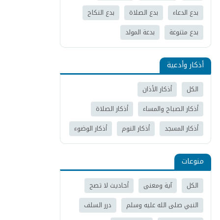
بدع الدعاء
بدع الصلاة
بدع النكاح
بدع متنوعة
بدعة المولد
أذكار وأدعية
الكل
أذكار الأذان
أذكار الصباح والمساء
أذكار الصلاة
أذكار المسجد
أذكار النوم
أذكار الوضوء
منوعات
الكل
آية ومعنى
أحاديث لا تصح
النبي صلى الله عليه وسلم
درر السلف