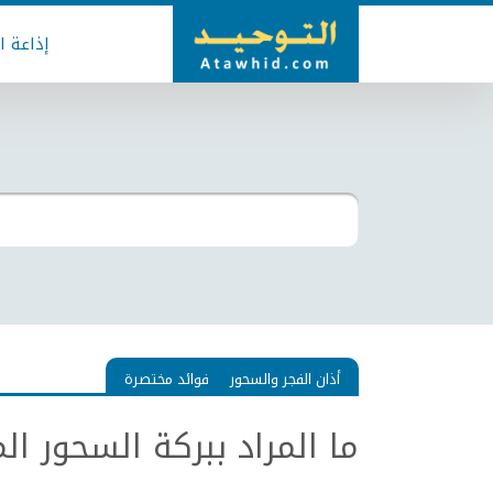
إذاعة ا
أذان الفجر والسحور
فوائد مختصرة
ما المراد ببركة السحور ا