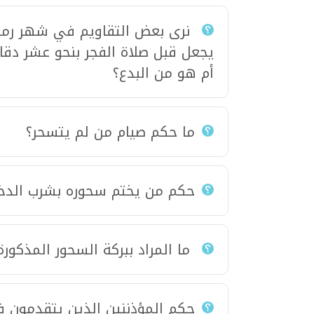
نرى بعض التقاويم في شهر رم
يجعل قبل صلاة الفجر بنحو عشر دقا
أم هو من البدع؟
ما حكم صيام من لم يتسحر؟
حكم من يختم سحوره بشرب الدخان
ما المراد ببركة السحور المذكور
حكم المؤذننين الذين يتقدمون ف