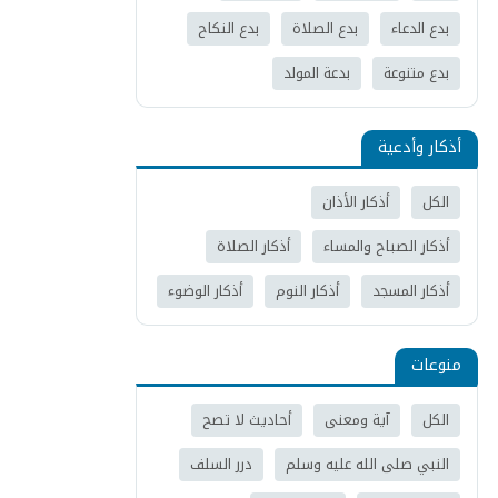
بدع الدعاء
بدع الصلاة
بدع النكاح
بدع متنوعة
بدعة المولد
أذكار وأدعية
الكل
أذكار الأذان
أذكار الصباح والمساء
أذكار الصلاة
أذكار المسجد
أذكار النوم
أذكار الوضوء
منوعات
الكل
آية ومعنى
أحاديث لا تصح
النبي صلى الله عليه وسلم
درر السلف