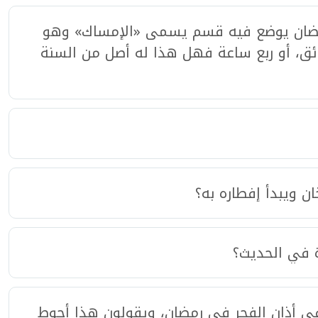
ضان يوضع فيه قسم يسمى «الإمساك» وهو
ئق، أو ربع ساعة فهل هذا له أصل من السنة
 ويبدأ إفطاره به؟
ة في الحديث؟
ي أذان الفجر في رمضان، ويقولون هذا أحوط