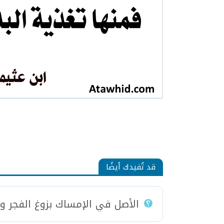
قد تٌفيدك أيضًا
الأصل في الإمساك بزوغ الفجر 