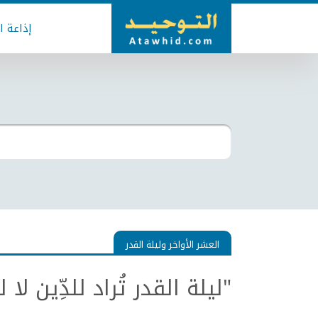
إذاعة ا
العشر الأواخر وليلة القدر
"ليلة القدر تُراد للدِّين لا للد