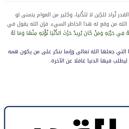
لقدر تُراد للدِّين لا للدُّنيا، وكثير من العوام يتمنى لو
 الله من وقع له هذا الخاطر السيء. فإن الله يقول في
هُ فِي حَرْثِهِ وَمَنْ كَانَ يُرِيدُ حَرْثَ الدُّنْيَا نُؤْتِهِ مِنْهَا وَمَا لَهُ
 التي جعلها الله تعالى وإنما ننكر على من يكون همه
 ليطلب فيها الدنيا غافلا عن الآخرة.