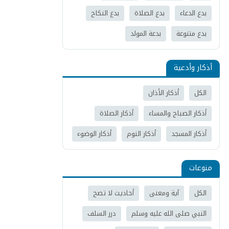
بدع الدعاء
بدع الصلاة
بدع النكاح
بدع متنوعة
بدعة المولد
أذكار وأدعية
الكل
أذكار الأذان
أذكار الصباح والمساء
أذكار الصلاة
أذكار المسجد
أذكار النوم
أذكار الوضوء
منوعات
الكل
آية ومعنى
أحاديث لا تصح
النبي صلى الله عليه وسلم
درر السلف