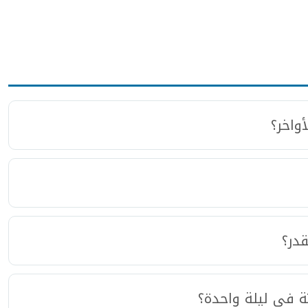
واخر؟
در؟
تة في ليلة واحدة؟