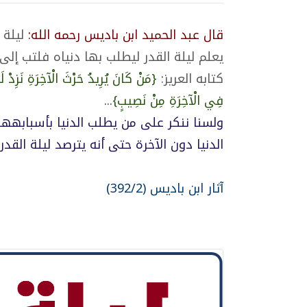
قال عبد الحميد ابن باديس رحمه الله:
ليلة ا
يعلم ليلة القدر ليطلب بها دنياه فلتب إلى
كتابه العريز:
{مَنْ كَانَ يُرِيدُ حَرْثَ الْآخِرَةِ نَزِدْ لَ
فِي الْآخِرَةِ مِنْ نَصِيبٍ}...
ولسنا ننكر على من يطلب الدنيا بأسبابهها
الدنيا دون الآخرة حتى أنه يترصد ليلة القدر
آثار ابن باديس (392/2)