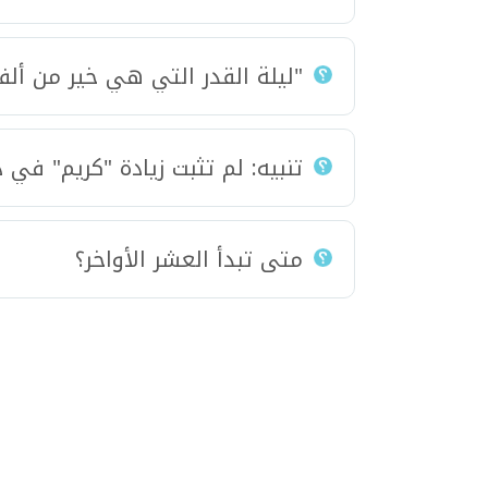
"ليلة القدر التي هي خير من أل
تنبيه: لم تثبت زيادة "كريم" في د
متى تبدأ العشر الأواخر؟